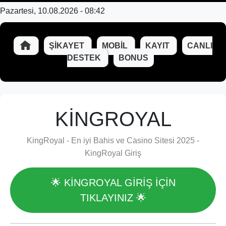
Pazartesi, 10.08.2026 - 08:42
ŞIKAYET
MOBIL
KAYIT
CANLI
DESTEK
BONUS
KINGROYAL
KingRoyal - En iyi Bahis ve Casino Sitesi 2025 -
KingRoyal Giriş
🌟 KINGROYAL GİRİŞ İÇİN
TIKLAYINIZ 🌟