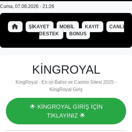
Cuma, 07.08.2026 - 21:26
ŞIKAYET
MOBIL
KAYIT
CANLI
DESTEK
BONUS
KINGROYAL
KingRoyal - En iyi Bahis ve Casino Sitesi 2025 -
KingRoyal Giriş
🌟 KINGROYAL GİRİŞ İÇİN
TIKLAYINIZ 🌟