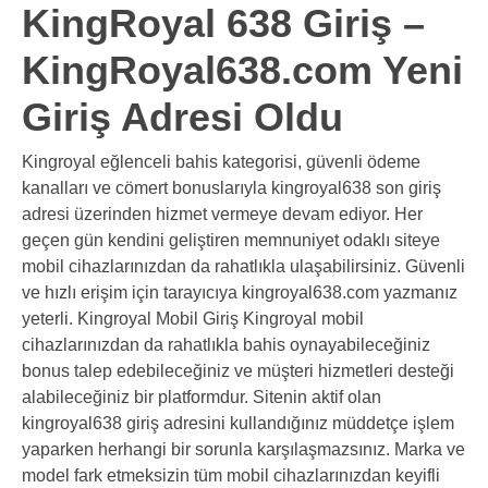
KingRoyal 638 Giriş –
KingRoyal638.com Yeni
Giriş Adresi Oldu
Kingroyal eğlenceli bahis kategorisi, güvenli ödeme
kanalları ve cömert bonuslarıyla kingroyal638 son giriş
adresi üzerinden hizmet vermeye devam ediyor. Her
geçen gün kendini geliştiren memnuniyet odaklı siteye
mobil cihazlarınızdan da rahatlıkla ulaşabilirsiniz. Güvenli
ve hızlı erişim için tarayıcıya kingroyal638.com yazmanız
yeterli. Kingroyal Mobil Giriş Kingroyal mobil
cihazlarınızdan da rahatlıkla bahis oynayabileceğiniz
bonus talep edebileceğiniz ve müşteri hizmetleri desteği
alabileceğiniz bir platformdur. Sitenin aktif olan
kingroyal638 giriş adresini kullandığınız müddetçe işlem
yaparken herhangi bir sorunla karşılaşmazsınız. Marka ve
model fark etmeksizin tüm mobil cihazlarınızdan keyifli