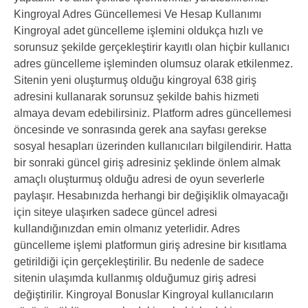
Kingroyal Adres Güncellemesi Ve Hesap Kullanımı
Kingroyal adet güncelleme işlemini oldukça hızlı ve
sorunsuz şekilde gerçekleştirir kayıtlı olan hiçbir kullanıcı
adres güncelleme işleminden olumsuz olarak etkilenmez.
Sitenin yeni oluşturmuş olduğu kingroyal 638 giriş
adresini kullanarak sorunsuz şekilde bahis hizmeti
almaya devam edebilirsiniz. Platform adres güncellemesi
öncesinde ve sonrasında gerek ana sayfası gerekse
sosyal hesapları üzerinden kullanıcıları bilgilendirir. Hatta
bir sonraki güncel giriş adresiniz şeklinde önlem almak
amaçlı oluşturmuş olduğu adresi de oyun severlerle
paylaşır. Hesabınızda herhangi bir değişiklik olmayacağı
için siteye ulaşırken sadece güncel adresi
kullandığınızdan emin olmanız yeterlidir. Adres
güncelleme işlemi platformun giriş adresine bir kısıtlama
getirildiği için gerçekleştirilir. Bu nedenle de sadece
sitenin ulaşımda kullanmış olduğumuz giriş adresi
değiştirilir. Kingroyal Bonuslar Kingroyal kullanıcıların