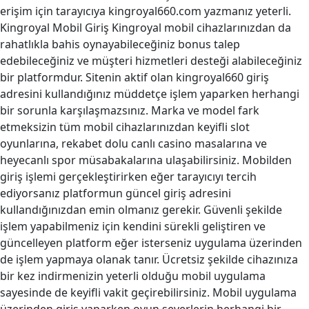
erişim için tarayıcıya kingroyal660.com yazmanız yeterli.
Kingroyal Mobil Giriş Kingroyal mobil cihazlarınızdan da
rahatlıkla bahis oynayabileceğiniz bonus talep
edebileceğiniz ve müşteri hizmetleri desteği alabileceğiniz
bir platformdur. Sitenin aktif olan kingroyal660 giriş
adresini kullandığınız müddetçe işlem yaparken herhangi
bir sorunla karşılaşmazsınız. Marka ve model fark
etmeksizin tüm mobil cihazlarınızdan keyifli slot
oyunlarına, rekabet dolu canlı casino masalarına ve
heyecanlı spor müsabakalarına ulaşabilirsiniz. Mobilden
giriş işlemi gerçekleştirirken eğer tarayıcıyı tercih
ediyorsanız platformun güncel giriş adresini
kullandığınızdan emin olmanız gerekir. Güvenli şekilde
işlem yapabilmeniz için kendini sürekli geliştiren ve
güncelleyen platform eğer isterseniz uygulama üzerinden
de işlem yapmaya olanak tanır. Ücretsiz şekilde cihazınıza
bir kez indirmenizin yeterli olduğu mobil uygulama
sayesinde de keyifli vakit geçirebilirsiniz. Mobil uygulama