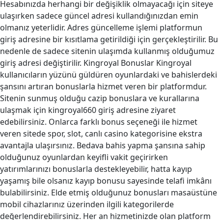
Hesabınızda herhangi bir değişiklik olmayacağı için siteye
ulaşırken sadece güncel adresi kullandığınızdan emin
olmanız yeterlidir. Adres güncelleme işlemi platformun
giriş adresine bir kısıtlama getirildiği için gerçekleştirilir. Bu
nedenle de sadece sitenin ulaşımda kullanmış olduğumuz
giriş adresi değiştirilir. Kingroyal Bonuslar Kingroyal
kullanıcıların yüzünü güldüren oyunlardaki ve bahislerdeki
şansını artıran bonuslarla hizmet veren bir platformdur.
Sitenin sunmuş olduğu cazip bonuslara ve kurallarına
ulaşmak için kingroyal660 giriş adresine ziyaret
edebilirsiniz. Onlarca farklı bonus seçeneği ile hizmet
veren sitede spor, slot, canlı casino kategorisine ekstra
avantajla ulaşırsınız. Bedava bahis yapma şansına sahip
olduğunuz oyunlardan keyifli vakit geçirirken
yatırımlarınızı bonuslarla destekleyebilir, hatta kayıp
yaşamış bile olsanız kayıp bonusu sayesinde telafi imkânı
bulabilirsiniz. Elde etmiş olduğunuz bonusları masaüstüne
mobil cihazlarınız üzerinden ilgili kategorilerde
değerlendirebilirsiniz. Her an hizmetinizde olan platform