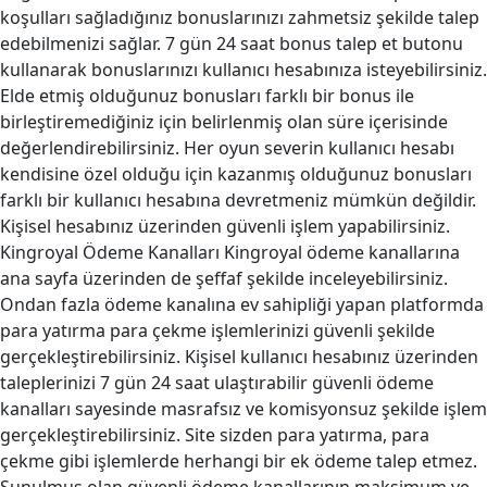
koşulları sağladığınız bonuslarınızı zahmetsiz şekilde talep
edebilmenizi sağlar. 7 gün 24 saat bonus talep et butonu
kullanarak bonuslarınızı kullanıcı hesabınıza isteyebilirsiniz.
Elde etmiş olduğunuz bonusları farklı bir bonus ile
birleştiremediğiniz için belirlenmiş olan süre içerisinde
değerlendirebilirsiniz. Her oyun severin kullanıcı hesabı
kendisine özel olduğu için kazanmış olduğunuz bonusları
farklı bir kullanıcı hesabına devretmeniz mümkün değildir.
Kişisel hesabınız üzerinden güvenli işlem yapabilirsiniz.
Kingroyal Ödeme Kanalları Kingroyal ödeme kanallarına
ana sayfa üzerinden de şeffaf şekilde inceleyebilirsiniz.
Ondan fazla ödeme kanalına ev sahipliği yapan platformda
para yatırma para çekme işlemlerinizi güvenli şekilde
gerçekleştirebilirsiniz. Kişisel kullanıcı hesabınız üzerinden
taleplerinizi 7 gün 24 saat ulaştırabilir güvenli ödeme
kanalları sayesinde masrafsız ve komisyonsuz şekilde işlem
gerçekleştirebilirsiniz. Site sizden para yatırma, para
çekme gibi işlemlerde herhangi bir ek ödeme talep etmez.