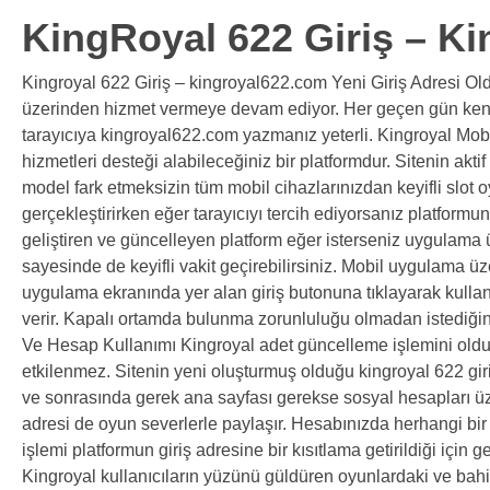
KingRoyal 622 Giriş – K
Kingroyal 622 Giriş – kingroyal622.com Yeni Giriş Adresi Old
üzerinden hizmet vermeye devam ediyor. Her geçen gün kendini
tarayıcıya kingroyal622.com yazmanız yeterli. Kingroyal Mobi
hizmetleri desteği alabileceğiniz bir platformdur. Sitenin ak
model fark etmeksizin tüm mobil cihazlarınızdan keyifli slot 
gerçekleştirirken eğer tarayıcıyı tercih ediyorsanız platformu
geliştiren ve güncelleyen platform eğer isterseniz uygulama 
sayesinde de keyifli vakit geçirebilirsiniz. Mobil uygulama 
uygulama ekranında yer alan giriş butonuna tıklayarak kullanıc
verir. Kapalı ortamda bulunma zorunluluğu olmadan istediğiniz
Ve Hesap Kullanımı Kingroyal adet güncelleme işlemini oldukç
etkilenmez. Sitenin yeni oluşturmuş olduğu kingroyal 622 gi
ve sonrasında gerek ana sayfası gerekse sosyal hesapları üzer
adresi de oyun severlerle paylaşır. Hesabınızda herhangi bir
işlemi platformun giriş adresine bir kısıtlama getirildiği için
Kingroyal kullanıcıların yüzünü güldüren oyunlardaki ve bahi