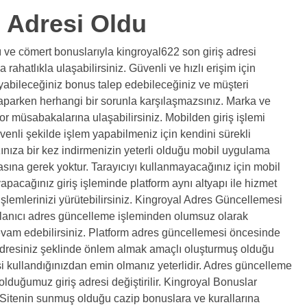
 Adresi Oldu
 ve cömert bonuslarıyla kingroyal622 son giriş adresi
hatlıkla ulaşabilirsiniz. Güvenli ve hızlı erişim için
ayabileceğiniz bonus talep edebileceğiniz ve müşteri
 yaparken herhangi bir sorunla karşılaşmazsınız. Marka ve
or müsabakalarına ulaşabilirsiniz. Mobilden giriş işlemi
üvenli şekilde işlem yapabilmeniz için kendini sürekli
ınıza bir kez indirmenizin yeterli olduğu mobil uygulama
asına gerek yoktur. Tarayıcıyı kullanmayacağınız için mobil
yapacağınız giriş işleminde platform aynı altyapı ile hizmet
şlemlerinizi yürütebilirsiniz. Kingroyal Adres Güncellemesi
kullanıcı adres güncelleme işleminden olumsuz olarak
evam edebilirsiniz. Platform adres güncellemesi öncesinde
iş adresiniz şeklinde önlem almak amaçlı oluşturmuş olduğu
si kullandığınızdan emin olmanız yeterlidir. Adres güncelleme
 olduğumuz giriş adresi değiştirilir. Kingroyal Bonuslar
. Sitenin sunmuş olduğu cazip bonuslara ve kurallarına