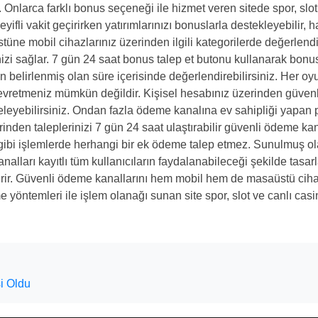
 Onlarca farklı bonus seçeneği ile hizmet veren sitede spor, slot,
i vakit geçirirken yatırımlarınızı bonuslarla destekleyebilir, h
üne mobil cihazlarınız üzerinden ilgili kategorilerde değerlendir
zi sağlar. 7 gün 24 saat bonus talep et butonu kullanarak bonusla
çin belirlenmiş olan süre içerisinde değerlendirebilirsiniz. Her o
devretmeniz mümkün değildir. Kişisel hesabınız üzerinden güvenl
eleyebilirsiniz. Ondan fazla ödeme kanalına ev sahipliği yapan 
üzerinden taleplerinizi 7 gün 24 saat ulaştırabilir güvenli ödeme
kme gibi işlemlerde herhangi bir ek ödeme talep etmez. Sunulmu
nalları kayıtlı tüm kullanıcıların faydalanabileceği şekilde tasa
sterir. Güvenli ödeme kanallarını hem mobil hem de masaüstü cih
me yöntemleri ile işlem olanağı sunan site spor, slot ve canlı ca
i Oldu