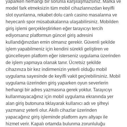
yaparken herhangi bir sorunla karşılaşmazsınız. Marka ve
model fark etmeksizin tüm mobil cihazlarınızdan keyifli
slot oyunlarına, rekabet dolu canlı casino masalarına ve
heyecanlı spor müsabakalarına ulaşabilirsiniz. Mobilden
giriş işlemi gerçekleştirirken eğer tarayıcıyı tercih
ediyorsanız platformun güncel giriş adresini
kullandığınızdan emin olmanız gerekir. Güvenli şekilde
işlem yapabilmeniz için kendini sürekli geliştiren ve
güncelleyen platform eğer isterseniz uygulama üzerinden
de işlem yapmaya olanak tanır. Ücretsiz şekilde
cihazınıza bir kez indirmenizin yeterli olduğu mobil
uygulama sayesinde de keyifli vakit geçirebilirsiniz. Mobil
uygulama üzerinden giriş yaparken oyun severlerin
herhangi bir adres yazmasına gerek yoktur. Tarayıcıyı
kullanmayacağınız için mobil uygulama ekranında yer
alan giriş butonuna tıklayarak kullanıcı adı ve şifreyi
yazmanız yeterli olur. Akıllı cihazlar üzerinden
yapacağınız giriş işleminde platform aynı altyapı ile
hizmet verir. Kapalı ortamda bulunma zorunluluğu