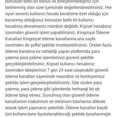
bonusları farklı bir bonus ile birleştiremediğiniz için
belirlenmiş olan süre içerisinde değerlendirebilirsiniz. Her
oyun severin kullanıcı hesabı kendisine özel olduğu için
kazanmış olduğunuz bonusları farklı bir kullanıcı
hesabına devretmeniz mümkün değildir. Kişisel hesabınız
üzerinden güvenli işlem yapabilirsiniz. Kingroyal Ödeme
Kanalları Kingroyal ödeme kanallarına ana sayfa
üzerinden de şeffaf şekilde inceleyebilirsiniz. Ondan fazla
ödeme kanalına ev sahipliği yapan platformda para
yatırma para çekme işlemlerinizi güvenli şekilde
gerçekleştirebilirsiniz. Kişisel kullanıcı hesabınız
üzerinden taleplerinizi 7 gün 24 saat ulaştırabilir güvenli
ödeme kanalları sayesinde masrafsız ve komisyonsuz
şekilde işlem gerçekleştirebilirsiniz. Site sizden para
yatırma, para çekme gibi işlemlerde herhangi bir ek
ödeme talep etmez. Sunulmuş olan güvenli ödeme
kanallarının maksimum ve minimum tutarlarına dikkate
alarak işlem yapmanız yeterlidir. Ödeme kanalları kayıtlı
tüm kullanıcıların faydalanabileceği şekilde tasarlanmıştır.