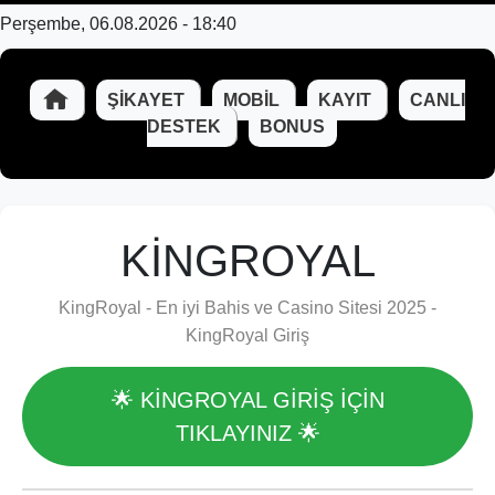
Perşembe, 06.08.2026 - 18:40
ŞIKAYET
MOBIL
KAYIT
CANLI
DESTEK
BONUS
KINGROYAL
KingRoyal - En iyi Bahis ve Casino Sitesi 2025 -
KingRoyal Giriş
🌟 KINGROYAL GİRİŞ İÇİN
TIKLAYINIZ 🌟